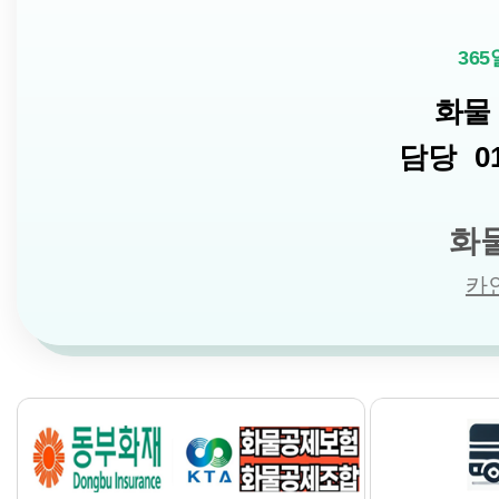
36
화물
담당
01
화
카