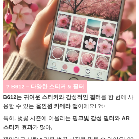
? B612 – 다양한 스티커 & 필터
B612
는
귀여운 스티커와 감성적인 필터
를 한 번에 사
용할 수 있는
올인원 카메라 앱
이에요! ?✨
특히, 벚꽃 시즌에 어울리는
핑크빛 감성 필터
와
AR
스티커 효과
가 많아,