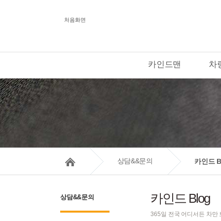
처음화면
카인드맨
차량
상담&&문의
카인드 B
카인드 Blog
상담&&문의
365일 전국 어디서든 차만 