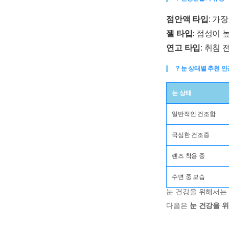
점안액 타입
: 가
젤 타입
: 점성이 
연고 타입
: 취침
? 눈 상태별 추천 
눈 상태
일반적인 건조함
극심한 건조증
렌즈 착용 중
수면 중 보습
눈 건강을 위해서는
다음은
눈 건강을 위