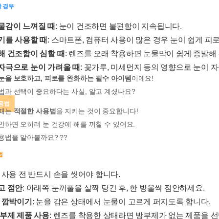
한 경우
물감이 느껴질 때
: 눈이 건조하면 불편함이 지속됩니다.
기를 사용할 때
: 스마트폰, 컴퓨터 사용이 많은 경우 눈이 쉽게 피
해 건조함이 심할 때
: 렌즈를 오래 착용하면 눈물막이 쉽게 증발해
자극으로 눈이 가려울 때
: 꽃가루, 미세먼지 등의 영향으로 눈이 
눈을 보호하고, 피로를 완화하는 필수 아이템
이에요!
법과 선택이 중요하다는 사실, 알고 계셨나요?
사용법
 때는
적절한 사용법
을 지키는 것이 중요합니다!
하면 오히려 눈 건강에 해를 끼칠 수 있어요.
용법을 알아볼까요? ??
법
: 사용 전 반드시 손을 씻어야 합니다.
고 점안
: 아래쪽 눈꺼풀을 살짝 당긴 후, 한 방울씩 점안하세요.
고 깜박이기
: 눈을 감은 상태에서 눈물이 고르게 퍼지도록 합니다.
방부제 제품 사용
: 렌즈를 착용한 상태라면 방부제가 없는 제품을 