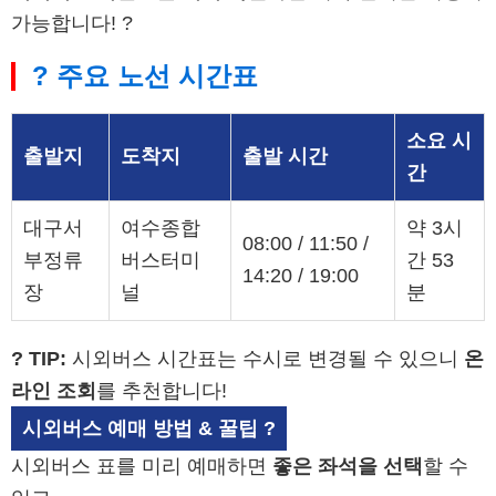
가능합니다! ?
? 주요 노선 시간표
소요 시
출발지
도착지
출발 시간
간
대구서
여수종합
약 3시
08:00 / 11:50 /
부정류
버스터미
간 53
14:20 / 19:00
장
널
분
? TIP:
시외버스 시간표는 수시로 변경될 수 있으니
온
라인 조회
를 추천합니다!
시외버스 예매 방법 & 꿀팁 ?️
시외버스 표를 미리 예매하면
좋은 좌석을 선택
할 수