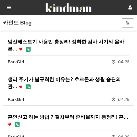
카인드 Blog
임신테스트기 사용법 총정리! 정확한 검사 시기와 올바
른…
ParkGirl
04-28
생리 주기가 불규칙한 이유는? 호르몬과 생활 습관의
관…
ParkGirl
04-28
혼인신고 하는 방법 ? 절차부터 준비물까지 총정리! 혼…