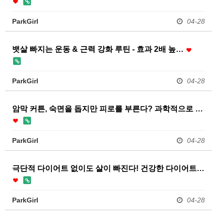
ParkGirl
04-28
뱃살 빠지는 운동 & 근력 강화 루틴 - 효과 2배 높…
ParkGirl
04-28
암막 커튼, 숙면을 돕지만 피로를 부른다? 과학적으로 …
ParkGirl
04-28
극단적 다이어트 없이도 살이 빠진다! 건강한 다이어트…
ParkGirl
04-28