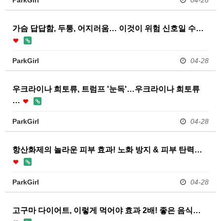
ParkGirl
04-28
가슴 답답함, 두통, 어지러움… 이것이 위험 신호일 수…
ParkGirl
04-28
우크라이나 희토류, 트럼프 '눈독'…우크라이나 희토류
…
ParkGirl
04-28
항산화제의 놀라운 피부 효과! 노화 방지 & 피부 탄력…
ParkGirl
04-28
고구마 다이어트, 이렇게 먹어야 효과 2배! 좋은 음식…