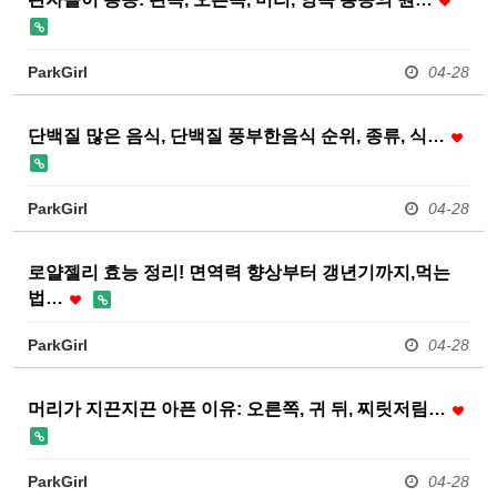
ParkGirl
04-28
단백질 많은 음식, 단백질 풍부한음식 순위, 종류, 식…
ParkGirl
04-28
로얄젤리 효능 정리! 면역력 향상부터 갱년기까지,먹는
법…
ParkGirl
04-28
머리가 지끈지끈 아픈 이유: 오른쪽, 귀 뒤, 찌릿저림…
ParkGirl
04-28